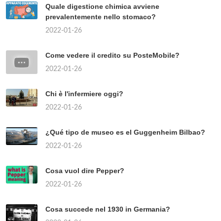
Quale digestione chimica avviene
prevalentemente nello stomaco?
2022-01-26
Come vedere il credito su PosteMobile?
2022-01-26
Chi è l'infermiere oggi?
2022-01-26
¿Qué tipo de museo es el Guggenheim Bilbao?
2022-01-26
Cosa vuol dire Pepper?
2022-01-26
Cosa succede nel 1930 in Germania?