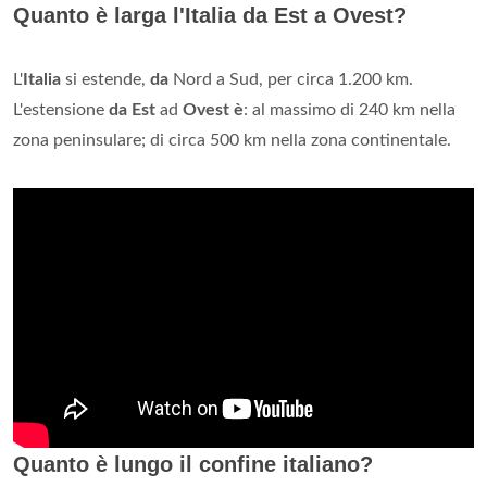
Quanto è larga l'Italia da Est a Ovest?
L'
Italia
si estende,
da
Nord a Sud, per circa 1.200 km.
L'estensione
da Est
ad
Ovest è
: al massimo di 240 km nella
zona peninsulare; di circa 500 km nella zona continentale.
Quanto è lungo il confine italiano?