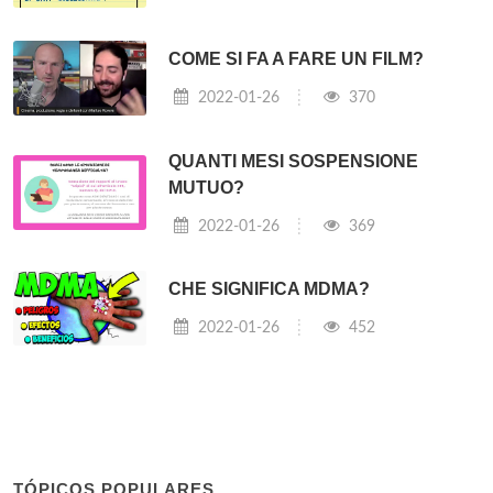
COME SI FA A FARE UN FILM?
2022-01-26
370
QUANTI MESI SOSPENSIONE
MUTUO?
2022-01-26
369
CHE SIGNIFICA MDMA?
2022-01-26
452
TÓPICOS POPULARES