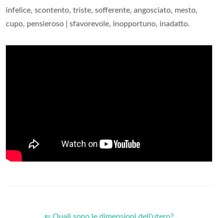
infelice, scontento, triste, sofferente, angosciato, mesto,
cupo, pensieroso | sfavorevole, inopportuno, inadatto.
⇐ Quali sono le dimensioni dell'utero?