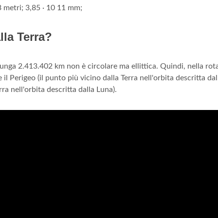
 3 metri; 3,85 · 10 11 mm;
lla Terra?
 lunga 2.413.402 km non è circolare ma ellittica. Quindi, nella rot
il Perigeo (il punto più vicino dalla Terra nell'orbita descritta dal
ra nell'orbita descritta dalla Luna).