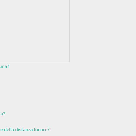
Luna?
ra?
ne della distanza lunare?