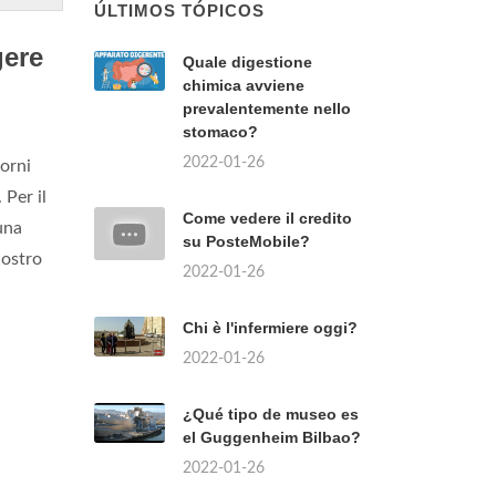
ÚLTIMOS TÓPICOS
gere
Quale digestione
chimica avviene
prevalentemente nello
stomaco?
2022-01-26
iorni
Per il
Come vedere il credito
 una
su PosteMobile?
nostro
2022-01-26
Chi è l'infermiere oggi?
2022-01-26
¿Qué tipo de museo es
el Guggenheim Bilbao?
2022-01-26