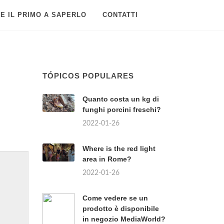
E IL PRIMO A SAPERLO
CONTATTI
TÓPICOS POPULARES
Quanto costa un kg di
funghi porcini freschi?
2022-01-26
Where is the red light
area in Rome?
2022-01-26
Come vedere se un
prodotto è disponibile
in negozio MediaWorld?