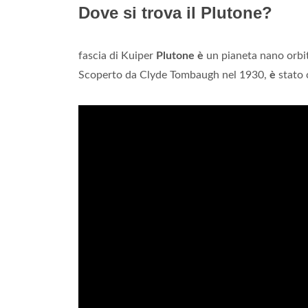
Dove si trova il Plutone?
fascia di Kuiper
Plutone è
un pianeta nano orbita
Scoperto da Clyde Tombaugh nel 1930,
è
stato 