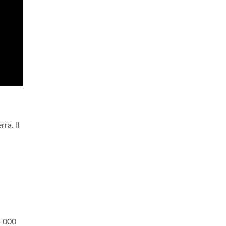
ra. Il
l
5 000