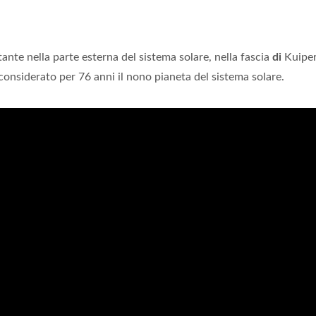
nte nella parte esterna del sistema solare, nella fascia
di
Kuiper
considerato per 76 anni il nono pianeta del sistema solare.