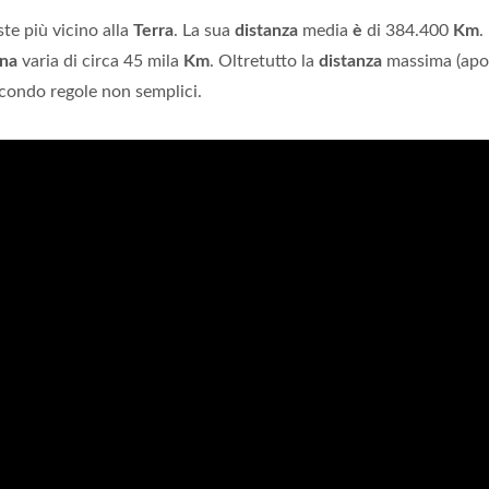
ste più vicino alla
Terra
. La sua
distanza
media
è
di 384.400
Km
.
na
varia di circa 45 mila
Km
. Oltretutto la
distanza
massima (ap
econdo regole non semplici.