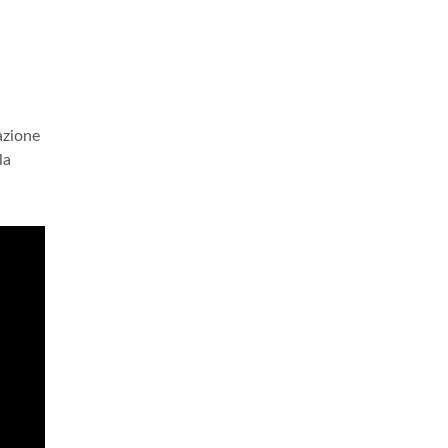
azione
la