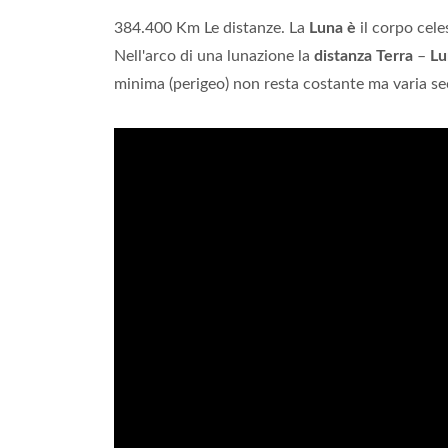
384.400 Km Le distanze. La
Luna è
il corpo cele
Nell'arco di una lunazione la
distanza Terra
–
Lu
minima (perigeo) non resta costante ma varia s