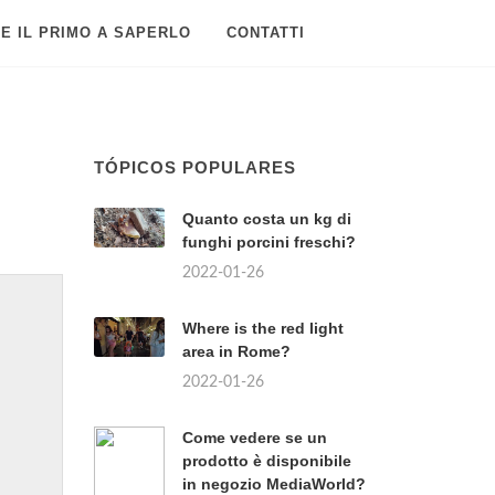
E IL PRIMO A SAPERLO
CONTATTI
TÓPICOS POPULARES
Quanto costa un kg di
funghi porcini freschi?
2022-01-26
Where is the red light
area in Rome?
2022-01-26
Come vedere se un
prodotto è disponibile
in negozio MediaWorld?