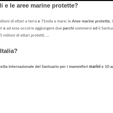
i e le aree marine protette?
lioni di ettari a terra
e
71mila a mare; le
Aree marine protette
,
ri
e
ad esse occorre aggiungere due
parchi
sommersi
ed
il Santu
milioni di ettari protetti, ...
Italia?
tetta internazionale del Santuario per i mammiferi
marini
e 10 a