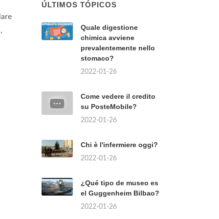
ÚLTIMOS TÓPICOS
lare
Quale digestione
,
chimica avviene
prevalentemente nello
stomaco?
2022-01-26
Come vedere il credito
su PosteMobile?
2022-01-26
Chi è l'infermiere oggi?
2022-01-26
¿Qué tipo de museo es
el Guggenheim Bilbao?
2022-01-26