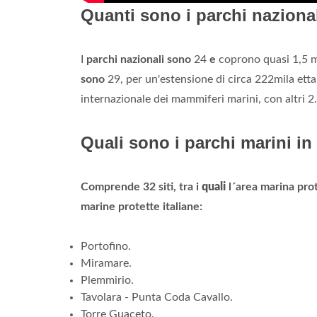
Quanti sono i parchi nazional
I
parchi nazionali sono
24
e
coprono quasi 1,5 mi
sono
29, per un'estensione di circa 222mila etta
internazionale dei mammiferi marini, con altri 2.5 
Quali sono i parchi marini in 
Comprende 32 siti, tra i
quali
l´area marina pro
marine protette italiane:
Portofino.
Miramare.
Plemmirio.
Tavolara - Punta Coda Cavallo.
Torre Guaceto.