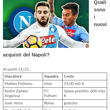
Quali
sono
i
nuovi
acquisti del Napoli?
Acquisti 21/22
Giocatore
Squadra
Costo
Matteo Politano
Inter
19,00 mln €
André Zambo
FC
Spesa prestito: 600 mila
Anguissa
Fulham
€
Juan Jesus
Roma
gratuito