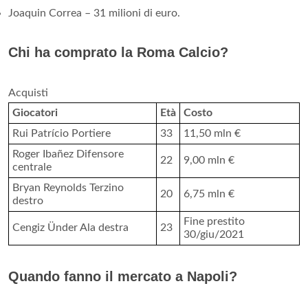
Joaquin Correa – 31 milioni di euro.
Chi ha comprato la Roma Calcio?
Acquisti
Giocatori
Età
Costo
Rui Patrício Portiere
33
11,50 mln €
Roger Ibañez Difensore
22
9,00 mln €
centrale
Bryan Reynolds Terzino
20
6,75 mln €
destro
Fine prestito
Cengiz Ünder Ala destra
23
30/giu/2021
Quando fanno il mercato a Napoli?