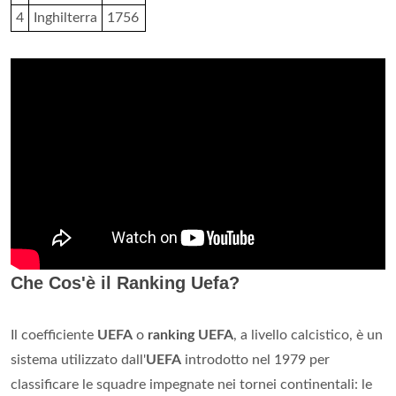
4
Inghilterra
1756
Che Cos'è il Ranking Uefa?
Il coefficiente
UEFA
o
ranking UEFA
, a livello calcistico, è un
sistema utilizzato dall'
UEFA
introdotto nel 1979 per
classificare le squadre impegnate nei tornei continentali: le