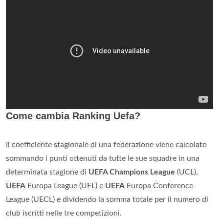
Come cambia Ranking Uefa?
Il coefficiente stagionale di una federazione viene calcolato
sommando i punti ottenuti da tutte le sue squadre in una
determinata stagione di
UEFA Champions League
(UCL),
UEFA
Europa League (UEL) e
UEFA
Europa Conference
League (UECL) e dividendo la somma totale per il numero di
club iscritti nelle tre competizioni.