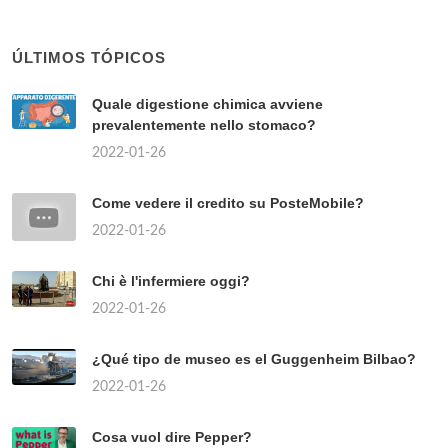
ÚLTIMOS TÓPICOS
Quale digestione chimica avviene
prevalentemente nello stomaco?
2022-01-26
Come vedere il credito su PosteMobile?
2022-01-26
Chi è l'infermiere oggi?
2022-01-26
¿Qué tipo de museo es el Guggenheim Bilbao?
2022-01-26
Cosa vuol dire Pepper?