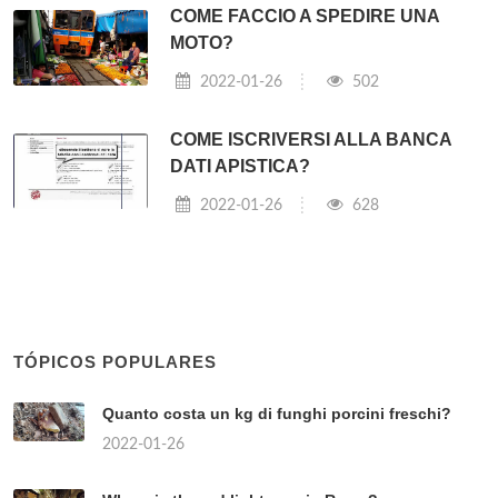
COME FACCIO A SPEDIRE UNA
MOTO?
2022-01-26
502
COME ISCRIVERSI ALLA BANCA
DATI APISTICA?
2022-01-26
628
TÓPICOS POPULARES
Quanto costa un kg di funghi porcini freschi?
2022-01-26