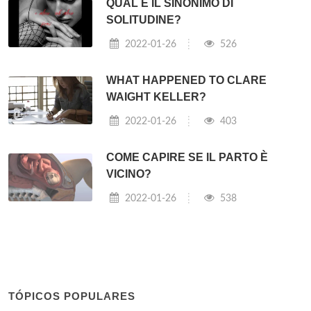
QUAL È IL SINONIMO DI
SOLITUDINE?
2022-01-26
526
WHAT HAPPENED TO CLARE
WAIGHT KELLER?
2022-01-26
403
COME CAPIRE SE IL PARTO È
VICINO?
2022-01-26
538
TÓPICOS POPULARES