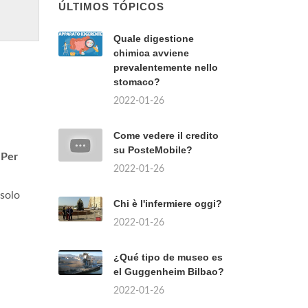
ÚLTIMOS TÓPICOS
Quale digestione
chimica avviene
prevalentemente nello
stomaco?
2022-01-26
Come vedere il credito
su PosteMobile?
.
Per
2022-01-26
 solo
Chi è l'infermiere oggi?
2022-01-26
¿Qué tipo de museo es
el Guggenheim Bilbao?
2022-01-26