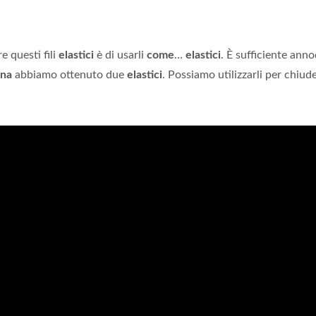
e questi fili
elastici
è di usarli
come
…
elastici
. È sufficiente anno
ina
abbiamo ottenuto due
elastici
. Possiamo utilizzarli per chiude