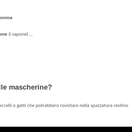
gomma
ome
il sapone) ...
elle mascherine?
 uccelli o gatti che potrebbero rovistare nella spazzatura restino