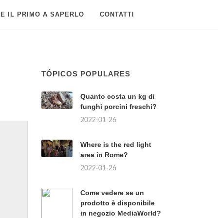
E IL PRIMO A SAPERLO
CONTATTI
TÓPICOS POPULARES
Quanto costa un kg di
funghi porcini freschi?
2022-01-26
Where is the red light
area in Rome?
2022-01-26
Come vedere se un
prodotto è disponibile
in negozio MediaWorld?