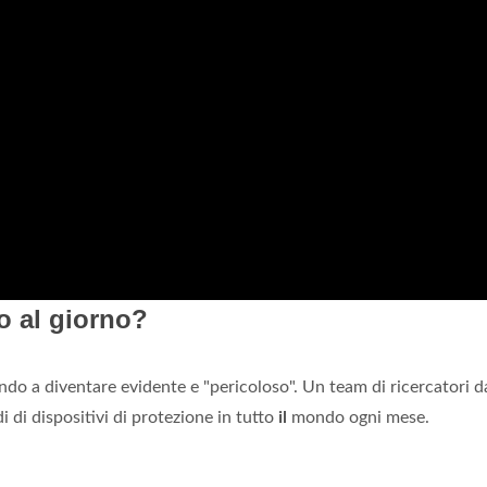
o al giorno?
ando a diventare evidente e "pericoloso". Un team di ricercatori d
 di dispositivi di protezione in tutto
il
mondo ogni mese.