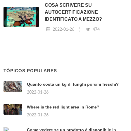
COSA SCRIVERE SU
AUTOCERTIFICAZIONE
IDENTIFICATO A MEZZO?
2022-01-26
474
TÓPICOS POPULARES
Quanto costa un kg di funghi porcini freschi?
2022-01-26
Where is the red light area in Rome?
2022-01-26
Come vedere se un prodotto è disponibile in