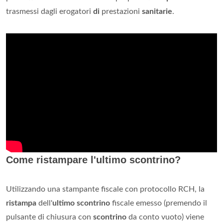
trasmessi dagli erogatori
di
prestazioni
sanitarie
.
Come ristampare l'ultimo scontrino?
Utilizzando una stampante fiscale con protocollo RCH, la
ristampa
dell'
ultimo scontrino
fiscale emesso (premendo il
pulsante di chiusura con
scontrino
da conto vuoto) viene