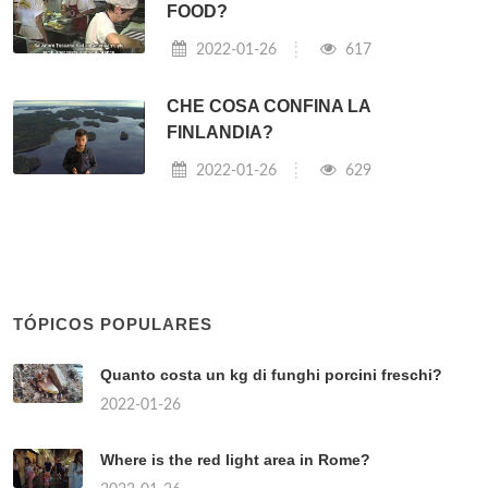
FOOD?
2022-01-26
617
CHE COSA CONFINA LA
FINLANDIA?
2022-01-26
629
TÓPICOS POPULARES
Quanto costa un kg di funghi porcini freschi?
2022-01-26
Where is the red light area in Rome?