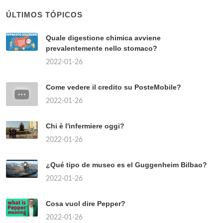
ÚLTIMOS TÓPICOS
Quale digestione chimica avviene
prevalentemente nello stomaco?
2022-01-26
Come vedere il credito su PosteMobile?
2022-01-26
Chi è l'infermiere oggi?
2022-01-26
¿Qué tipo de museo es el Guggenheim Bilbao?
2022-01-26
Cosa vuol dire Pepper?
2022-01-26