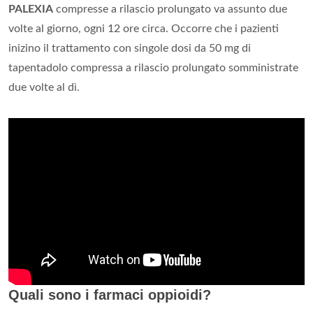
PALEXIA
compresse a rilascio prolungato va assunto due
volte al giorno, ogni 12 ore circa. Occorre che i pazienti
inizino il trattamento con singole dosi da 50 mg di
tapentadolo compressa a rilascio prolungato somministrate
due volte al dì.
Quali sono i farmaci oppioidi?