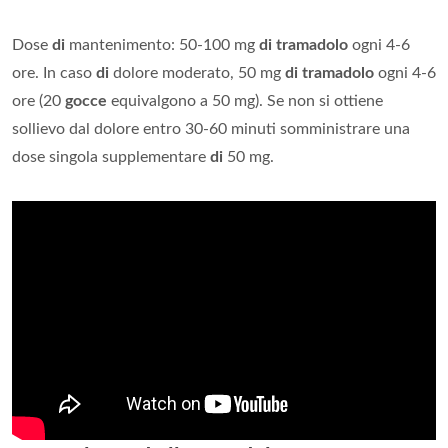
Dose
di
mantenimento: 50-100 mg
di tramadolo
ogni 4-6
ore. In caso
di
dolore moderato, 50 mg
di tramadolo
ogni 4-6
ore (20
gocce
equivalgono a 50 mg). Se non si ottiene
sollievo dal dolore entro 30-60 minuti somministrare una
dose singola supplementare
di
50 mg.