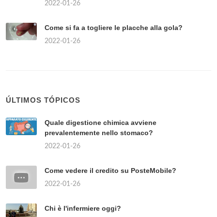
2022-01-26
Come si fa a togliere le placche alla gola?
2022-01-26
ÚLTIMOS TÓPICOS
Quale digestione chimica avviene
prevalentemente nello stomaco?
2022-01-26
Come vedere il credito su PosteMobile?
2022-01-26
Chi è l'infermiere oggi?