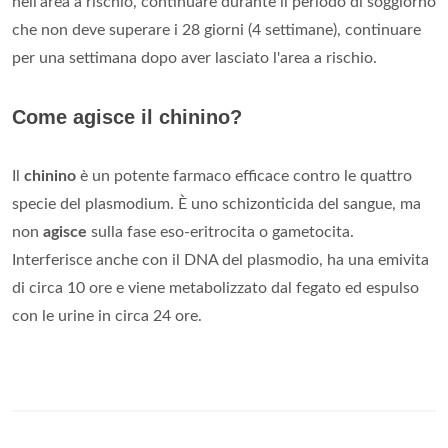
nell'area a rischio, continuare durante il periodo di soggiorno
che non deve superare i 28 giorni (4 settimane), continuare
per una settimana dopo aver lasciato l'area a rischio.
Come agisce il chinino?
Il
chinino
è un potente farmaco efficace contro le quattro
specie del plasmodium. È uno schizonticida del sangue, ma
non
agisce
sulla fase eso-eritrocita o gametocita.
Interferisce anche con il DNA del plasmodio, ha una emivita
di circa 10 ore e viene metabolizzato dal fegato ed espulso
con le urine in circa 24 ore.