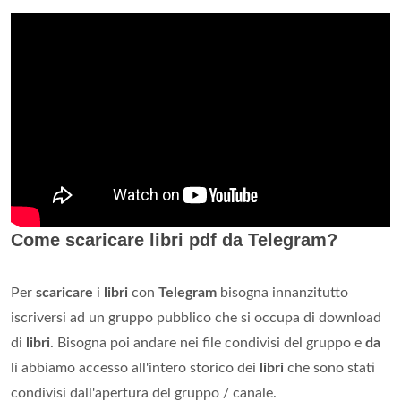
Come scaricare libri pdf da Telegram?
Per
scaricare
i
libri
con
Telegram
bisogna innanzitutto
iscriversi ad un gruppo pubblico che si occupa di download
di
libri
. Bisogna poi andare nei file condivisi del gruppo e
da
lì abbiamo accesso all'intero storico dei
libri
che sono stati
condivisi dall'apertura del gruppo / canale.