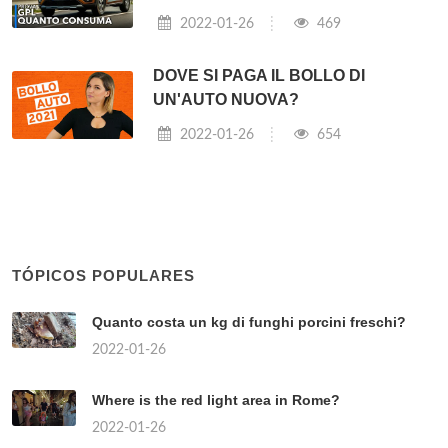
2022-01-26
469
DOVE SI PAGA IL BOLLO DI
UN'AUTO NUOVA?
2022-01-26
654
TÓPICOS POPULARES
Quanto costa un kg di funghi porcini freschi?
2022-01-26
Where is the red light area in Rome?
2022-01-26