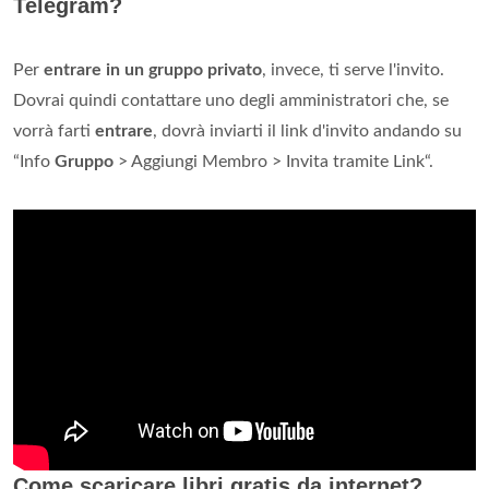
Telegram?
Per
entrare in un gruppo privato
, invece, ti serve l'invito.
Dovrai quindi contattare uno degli amministratori che, se
vorrà farti
entrare
, dovrà inviarti il link d'invito andando su
“Info
Gruppo
> Aggiungi Membro > Invita tramite Link“.
Come scaricare libri gratis da internet?