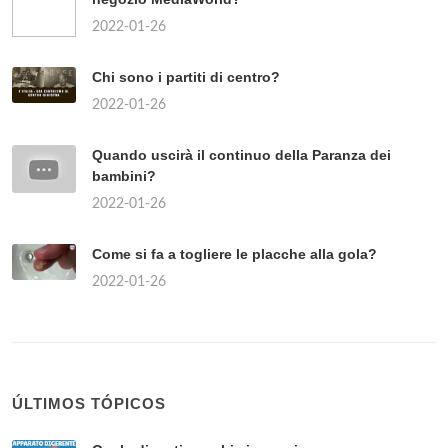
2022-01-26
Chi sono i partiti di centro?
2022-01-26
Quando uscirà il continuo della Paranza dei
bambini?
2022-01-26
Come si fa a togliere le placche alla gola?
2022-01-26
ÚLTIMOS TÓPICOS