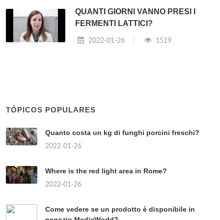
QUANTI GIORNI VANNO PRESI I
FERMENTI LATTICI?
2022-01-26
1519
TÓPICOS POPULARES
Quanto costa un kg di funghi porcini freschi?
2022-01-26
Where is the red light area in Rome?
2022-01-26
Come vedere se un prodotto è disponibile in
negozio MediaWorld?