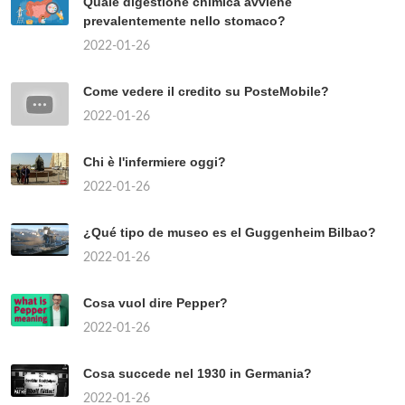
Quale digestione chimica avviene
prevalentemente nello stomaco?
2022-01-26
Come vedere il credito su PosteMobile?
2022-01-26
Chi è l'infermiere oggi?
2022-01-26
¿Qué tipo de museo es el Guggenheim Bilbao?
2022-01-26
Cosa vuol dire Pepper?
2022-01-26
Cosa succede nel 1930 in Germania?
2022-01-26