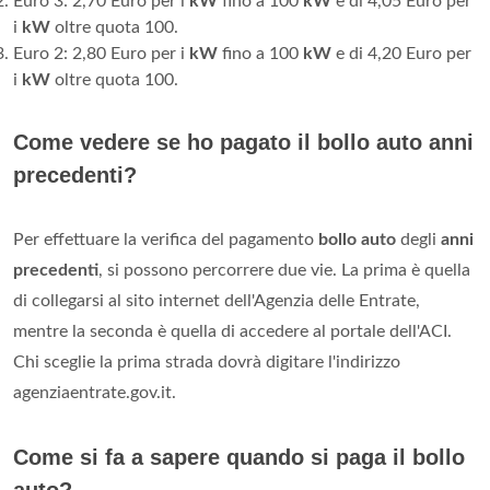
Euro 3: 2,70 Euro per i
kW
fino a 100
kW
e di 4,05 Euro per
i
kW
oltre quota 100.
Euro 2: 2,80 Euro per i
kW
fino a 100
kW
e di 4,20 Euro per
i
kW
oltre quota 100.
Come vedere se ho pagato il bollo auto anni
precedenti?
Per effettuare la verifica del pagamento
bollo auto
degli
anni
precedenti
, si possono percorrere due vie. La prima è quella
di collegarsi al sito internet dell'Agenzia delle Entrate,
mentre la seconda è quella di accedere al portale dell'ACI.
Chi sceglie la prima strada dovrà digitare l'indirizzo
agenziaentrate.gov.it.
Come si fa a sapere quando si paga il bollo