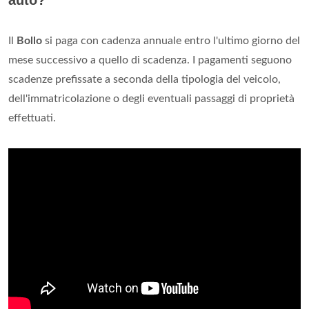
auto?
Il
Bollo
si paga con cadenza annuale entro l'ultimo giorno del
mese successivo a quello di scadenza. I pagamenti seguono
scadenze prefissate a seconda della tipologia del veicolo,
dell'immatricolazione o degli eventuali passaggi di proprietà
effettuati.