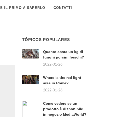
E IL PRIMO A SAPERLO
CONTATTI
TÓPICOS POPULARES
Quanto costa un kg di
funghi porcini freschi?
2022-01-26
Where is the red light
area in Rome?
2022-01-26
Come vedere se un
prodotto è disponibile
in negozio MediaWorld?