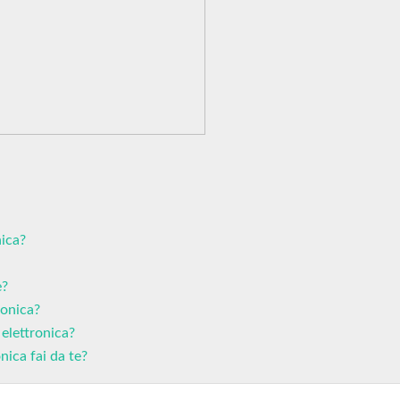
nica?
e?
ronica?
 elettronica?
nica fai da te?