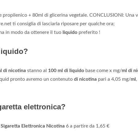
le propilenico + 80ml di glicerina vegetale. CONCLUSIONI: Una v
.net ti consiglia di lasciarla riposare per qualche ora;
a in modo da ottenere il tuo
liquido
preferito !
liquido?
l di nicotina
stanno al
100 ml di liquido
base come x mg/
ml di n
e-liquid pronto avremo un contenuto
di nicotina
pari a 4,05 mg/
ml
,
aretta elettronica?
 Sigaretta Elettronica Nicotina
6 a partire da 1,65 €