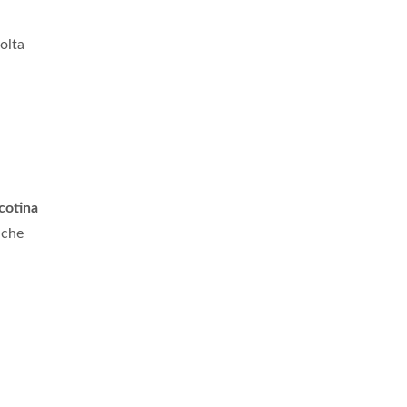
olta
icotina
 che