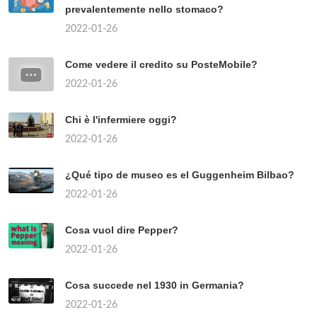
prevalentemente nello stomaco?
2022-01-26
Come vedere il credito su PosteMobile?
2022-01-26
Chi è l'infermiere oggi?
2022-01-26
¿Qué tipo de museo es el Guggenheim Bilbao?
2022-01-26
Cosa vuol dire Pepper?
2022-01-26
Cosa succede nel 1930 in Germania?
2022-01-26