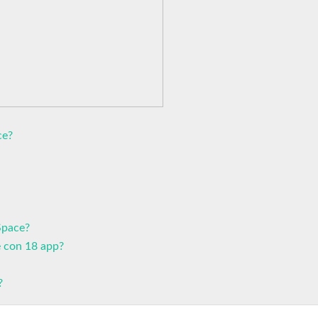
ce?
 Space?
e con 18 app?
?