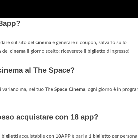
18app?
ndare sul sito del
cinema
e generare il coupon, salvarlo sullo
a del
cinema
il giorno scelto: riceverete il
biglietto
d'ingresso!
l cinema al The Space?
zzi variano ma, nel tuo The
Space Cinema
, ogni giorno è in prog
posso acquistare con 18 app?
i
biglietti
acquistabile
con 18APP
è pari a 1
biglietto
per persona