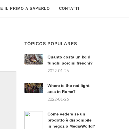
E IL PRIMO A SAPERLO
CONTATTI
TÓPICOS POPULARES
Quanto costa un kg di
funghi porcini freschi?
2022-01-26
Where is the red light
area in Rome?
2022-01-26
Come vedere se un
prodotto è disponibile
in negozio MediaWorld?