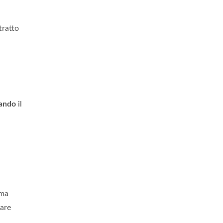
tratto
ando
il
ima
iare