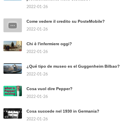
2022-01-26
Come vedere il credito su PosteMobile?
2022-01-26
Chi è l'infermiere oggi?
2022-01-26
¿Qué tipo de museo es el Guggenheim Bilbao?
2022-01-26
Cosa vuol dire Pepper?
2022-01-26
Cosa succede nel 1930 in Germania?
2022-01-26