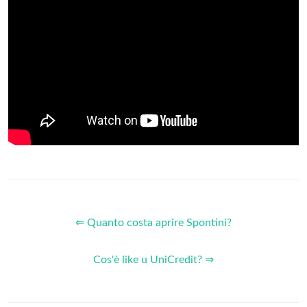
⇐ Quanto costa aprire Spontini?
Cos'è like u UniCredit? ⇒