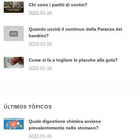
Chi sono i partiti di centro?
2022-01-26
Quando uscirà il continuo della Paranza dei
bambini?
2022-01-26
Come si fa a togliere le placche alla gola?
2022-01-26
ÚLTIMOS TÓPICOS
Quale digestione chimica avviene
prevalentemente nello stomaco?
2022-01-26