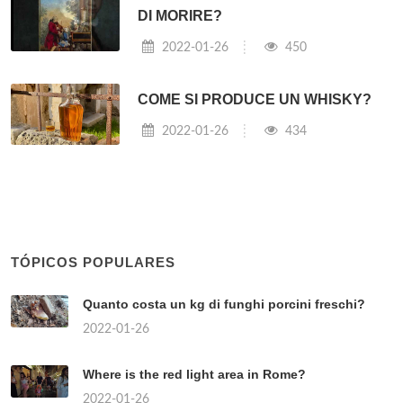
DI MORIRE?
2022-01-26
450
COME SI PRODUCE UN WHISKY?
2022-01-26
434
TÓPICOS POPULARES
Quanto costa un kg di funghi porcini freschi?
2022-01-26
Where is the red light area in Rome?
2022-01-26