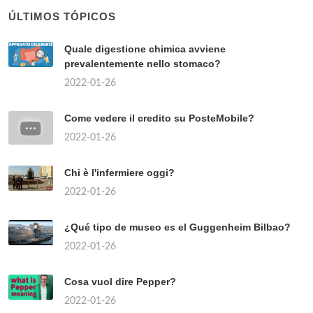
ÚLTIMOS TÓPICOS
Quale digestione chimica avviene
prevalentemente nello stomaco?
2022-01-26
Come vedere il credito su PosteMobile?
2022-01-26
Chi è l'infermiere oggi?
2022-01-26
¿Qué tipo de museo es el Guggenheim Bilbao?
2022-01-26
Cosa vuol dire Pepper?
2022-01-26