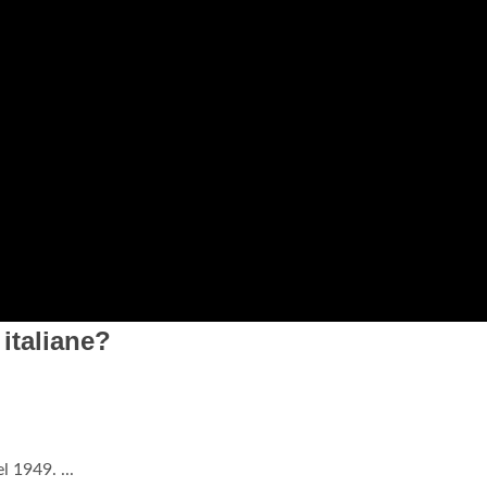
italiane?
 1949. ...