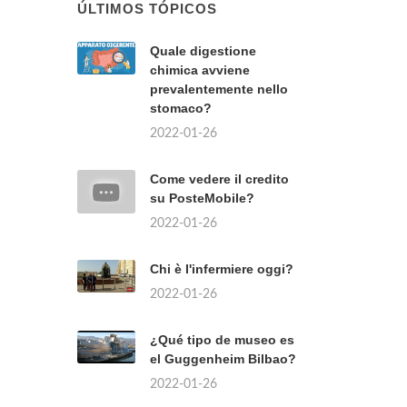
ÚLTIMOS TÓPICOS
Quale digestione
chimica avviene
prevalentemente nello
stomaco?
2022-01-26
Come vedere il credito
su PosteMobile?
2022-01-26
Chi è l'infermiere oggi?
2022-01-26
¿Qué tipo de museo es
el Guggenheim Bilbao?
2022-01-26