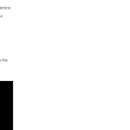
mentre
la
 che