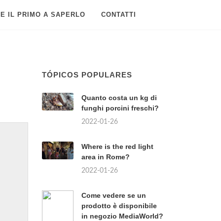
E IL PRIMO A SAPERLO
CONTATTI
TÓPICOS POPULARES
Quanto costa un kg di
funghi porcini freschi?
2022-01-26
Where is the red light
area in Rome?
2022-01-26
Come vedere se un
prodotto è disponibile
in negozio MediaWorld?