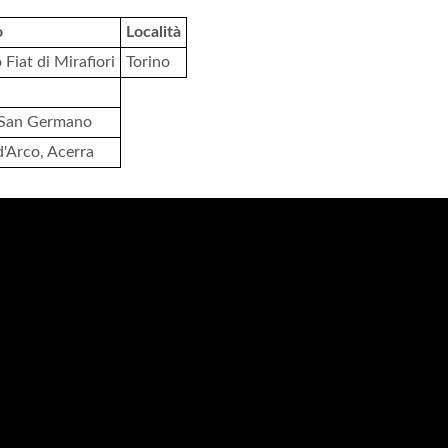
o
Località
 Fiat di Mirafiori
Torino
 San Germano
'Arco, Acerra