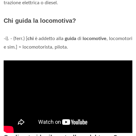
trazione elettrica o diesel.
Chi guida la locomotiva?
-i). - (ferr.) [
chi
è addetto alla
guida
di
locomotive
, locomotori
e sim.] ≈ locomotorista, pilota.