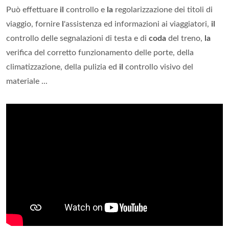
Può effettuare
il
controllo e
la
regolarizzazione dei titoli di
viaggio, fornire
l
'assistenza ed informazioni ai viaggiatori,
il
controllo delle segnalazioni di testa e di
coda
del treno,
la
verifica del corretto funzionamento delle porte, della
climatizzazione, della pulizia ed
il
controllo visivo del
materiale ...