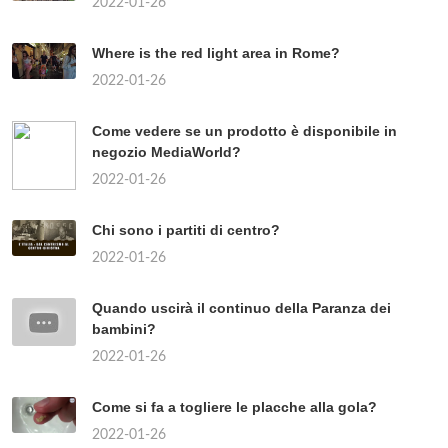
2022-01-26
Where is the red light area in Rome?
2022-01-26
Come vedere se un prodotto è disponibile in
negozio MediaWorld?
2022-01-26
Chi sono i partiti di centro?
2022-01-26
Quando uscirà il continuo della Paranza dei
bambini?
2022-01-26
Come si fa a togliere le placche alla gola?
2022-01-26