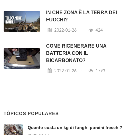
IN CHE ZONA È LA TERRA DEI
FUOCHI?
2022-01-26
424
COME RIGENERARE UNA
BATTERIA CON IL
BICARBONATO?
2022-01-26
1793
TÓPICOS POPULARES
Quanto costa un kg di funghi porcini freschi?