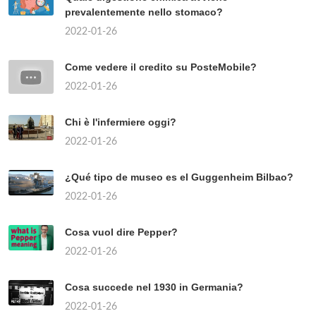
prevalentemente nello stomaco?
2022-01-26
Come vedere il credito su PosteMobile?
2022-01-26
Chi è l'infermiere oggi?
2022-01-26
¿Qué tipo de museo es el Guggenheim Bilbao?
2022-01-26
Cosa vuol dire Pepper?
2022-01-26
Cosa succede nel 1930 in Germania?
2022-01-26