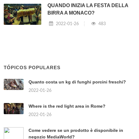
QUANDO INIZIA LA FESTA DELLA
BIRRA A MONACO?
2022-01-26
483
TÓPICOS POPULARES
Quanto costa un kg di funghi porcini freschi?
2022-01-26
Where is the red light area in Rome?
2022-01-26
Come vedere se un prodotto è disponibile in
negozio MediaWorld?