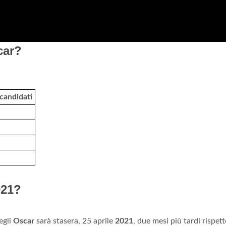
car?
candidati
021?
egli
Oscar
sarà stasera, 25 aprile
2021
, due mesi più tardi rispett