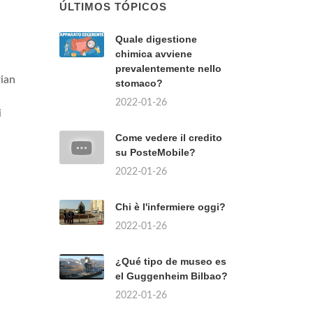
ÚLTIMOS TÓPICOS
Quale digestione
chimica avviene
prevalentemente nello
rian
stomaco?
2022-01-26
i
Come vedere il credito
su PosteMobile?
2022-01-26
Chi è l'infermiere oggi?
2022-01-26
¿Qué tipo de museo es
el Guggenheim Bilbao?
2022-01-26