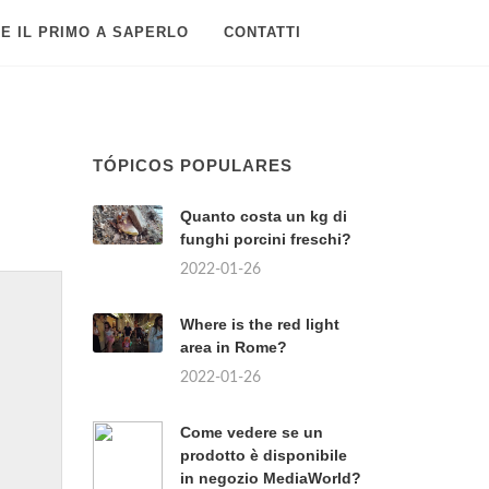
E IL PRIMO A SAPERLO
CONTATTI
TÓPICOS POPULARES
Quanto costa un kg di
funghi porcini freschi?
2022-01-26
Where is the red light
area in Rome?
2022-01-26
Come vedere se un
prodotto è disponibile
in negozio MediaWorld?