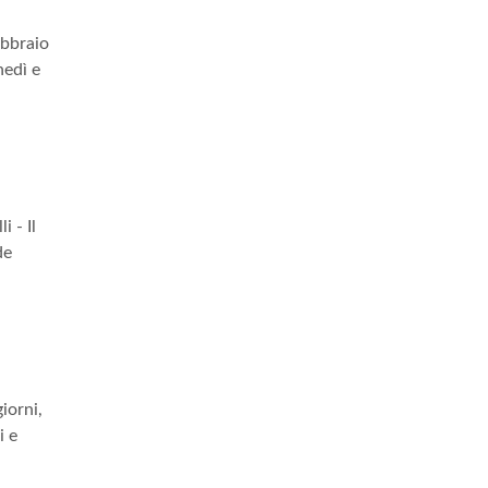
ebbraio
nedì e
 - Il
de
iorni,
i e