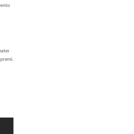
vento
eater
 premi.