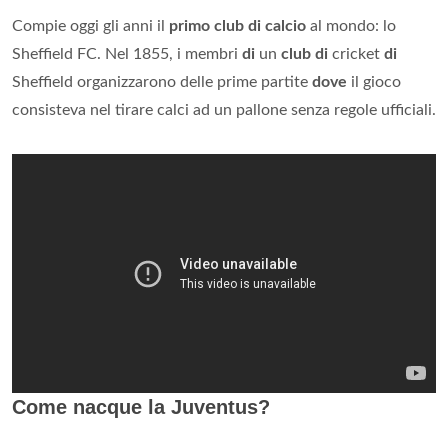
Compie oggi gli anni il
primo club di calcio
al mondo: lo
Sheffield FC. Nel 1855, i membri
di
un
club di
cricket
di
Sheffield organizzarono delle prime partite
dove
il gioco
consisteva nel tirare calci ad un pallone senza regole ufficiali.
Come nacque la Juventus?