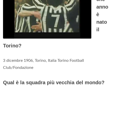
anno
è
nato
il
Torino?
3 dicembre 1906, Torino, Italia Torino Football
Club/Fondazione
Qual è la squadra più vecchia del mondo?