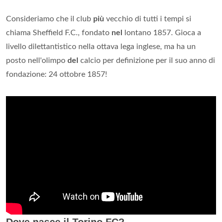
Consideriamo che il club
più
vecchio di tutti i tempi si
chiama Sheffield F.C., fondato
nel
lontano 1857. Gioca a
livello dilettantistico nella ottava lega inglese, ma ha un
posto nell'olimpo
del
calcio per definizione per il suo anno di
fondazione: 24 ottobre 1857!
Dove nasce il Torino FC?