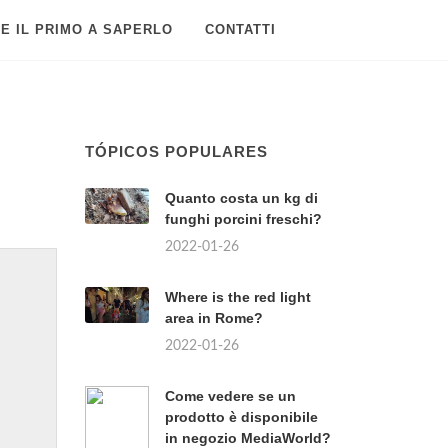
E IL PRIMO A SAPERLO
CONTATTI
TÓPICOS POPULARES
Quanto costa un kg di
funghi porcini freschi?
2022-01-26
Where is the red light
area in Rome?
2022-01-26
Come vedere se un
prodotto è disponibile
in negozio MediaWorld?