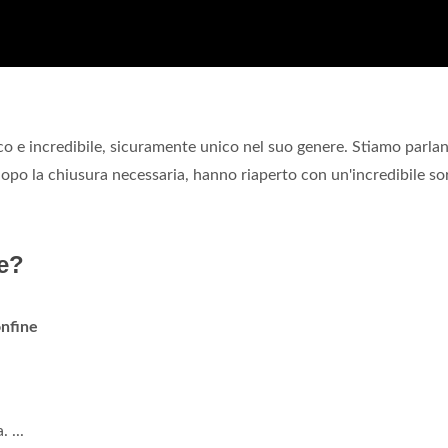
co e incredibile, sicuramente unico nel suo genere. Stiamo parla
dopo la chiusura necessaria, hanno riaperto con un'incredibile so
re?
onfine
 ...