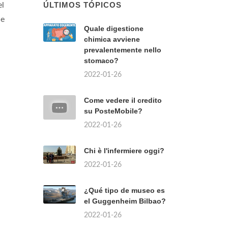
ÚLTIMOS TÓPICOS
el
le
Quale digestione
chimica avviene
prevalentemente nello
stomaco?
2022-01-26
Come vedere il credito
su PosteMobile?
2022-01-26
Chi è l'infermiere oggi?
2022-01-26
¿Qué tipo de museo es
el Guggenheim Bilbao?
2022-01-26