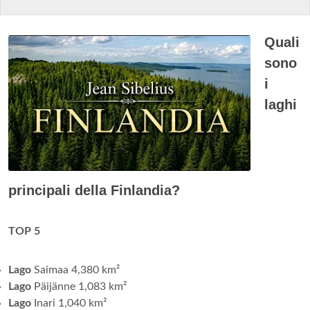
Quali
sono
i
laghi
principali della Finlandia?
TOP 5
Lago
Saimaa 4,380 km²
Lago
Päijänne 1,083 km²
Lago
Inari 1,040 km²