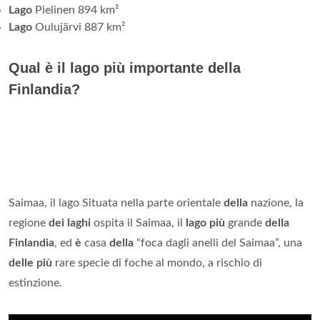
Lago
Pielinen 894 km²
Lago
Oulujärvi 887 km²
Qual è il lago più importante della
Finlandia?
Saimaa, il lago Situata nella parte orientale
della
nazione, la
regione
dei laghi
ospita il Saimaa, il
lago più
grande
della
Finlandia
, ed
è
casa
della
“foca dagli anelli del Saimaa”, una
delle più
rare specie di foche al mondo, a rischio di
estinzione.