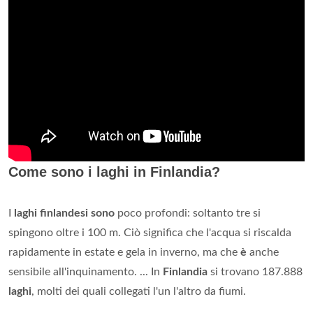
Come sono i laghi in Finlandia?
I
laghi finlandesi sono
poco profondi: soltanto tre si
spingono oltre i 100 m. Ciò significa che l'acqua si riscalda
rapidamente in estate e gela in inverno, ma che
è
anche
sensibile all'inquinamento. ... In
Finlandia
si trovano 187.888
laghi
, molti dei quali collegati l'un l'altro da fiumi.