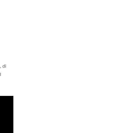
, di
l