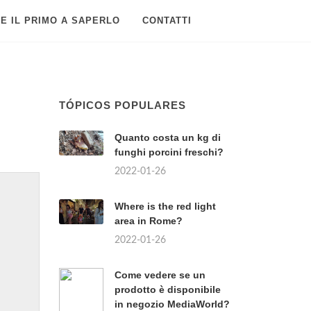
E IL PRIMO A SAPERLO
CONTATTI
TÓPICOS POPULARES
Quanto costa un kg di
funghi porcini freschi?
2022-01-26
Where is the red light
area in Rome?
2022-01-26
Come vedere se un
prodotto è disponibile
in negozio MediaWorld?