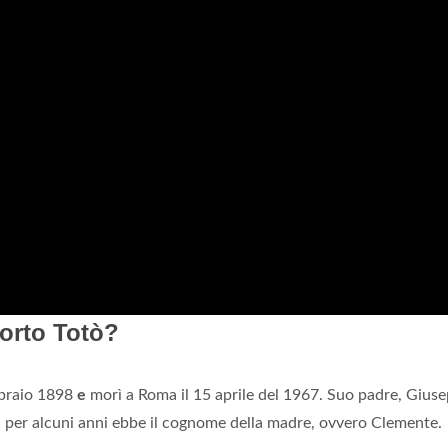
orto Totò?
bbraio 1898
e
morì a Roma il 15 aprile del 1967. Suo padre, Gius
i, per alcuni anni ebbe il cognome della madre, ovvero Clemente.