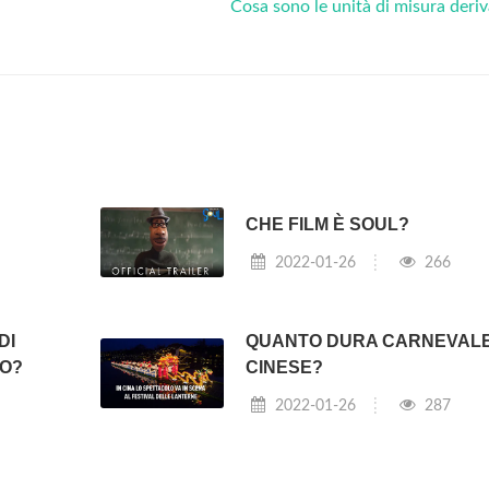
Cosa sono le unità di misura deri
CHE FILM È SOUL?
2022-01-26
266
DI
QUANTO DURA CARNEVAL
NO?
CINESE?
2022-01-26
287