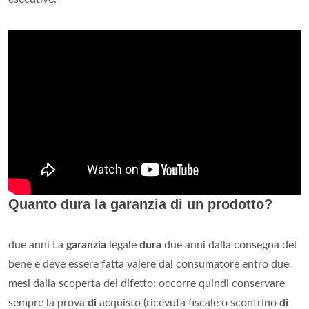
Quanto dura la garanzia di un prodotto?
due anni La
garanzia
legale
dura
due anni dalla consegna del
bene e deve essere fatta valere dal consumatore entro due
mesi dalla scoperta del difetto: occorre quindi conservare
sempre la prova
di
acquisto (ricevuta fiscale o scontrino
di