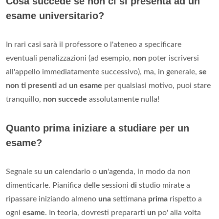
Cosa succede se non ci si presenta ad un
esame universitario?
In rari casi sarà il professore o l'ateneo a specificare
eventuali penalizzazioni (ad esempio,
non
poter iscriversi
all'appello immediatamente successivo), ma, in generale,
se
non ti presenti
ad
un esame
per qualsiasi motivo, puoi stare
tranquillo,
non succede
assolutamente nulla!
Quanto prima iniziare a studiare per un
esame?
Segnale su
un
calendario o
un
'agenda, in modo da non
dimenticarle. Pianifica delle sessioni
di
studio mirate a
ripassare iniziando almeno
una
settimana
prima
rispetto a
ogni
esame
. In teoria, dovresti prepararti
un
po' alla volta