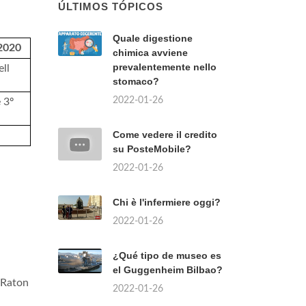
ÚLTIMOS TÓPICOS
Quale digestione
2020
chimica avviene
prevalentemente nello
ll
stomaco?
2022-01-26
 3º
Come vedere il credito
su PosteMobile?
2022-01-26
Chi è l'infermiere oggi?
2022-01-26
¿Qué tipo de museo es
el Guggenheim Bilbao?
 Raton
2022-01-26