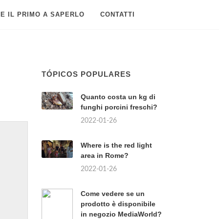
E IL PRIMO A SAPERLO
CONTATTI
TÓPICOS POPULARES
Quanto costa un kg di
funghi porcini freschi?
2022-01-26
Where is the red light
area in Rome?
2022-01-26
Come vedere se un
prodotto è disponibile
in negozio MediaWorld?