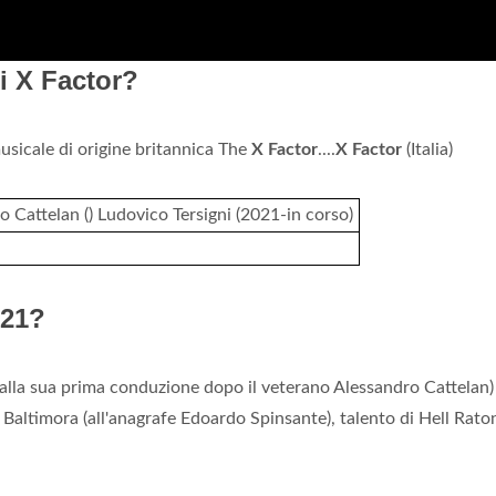
i X Factor?
musicale di origine britannica The
X Factor
....
X Factor
(Italia)
o Cattelan () Ludovico Tersigni (2021-in corso)
021?
 (alla sua prima conduzione dopo il veterano Alessandro Cattelan)
 Baltimora (all'anagrafe Edoardo Spinsante), talento di Hell Rato
.