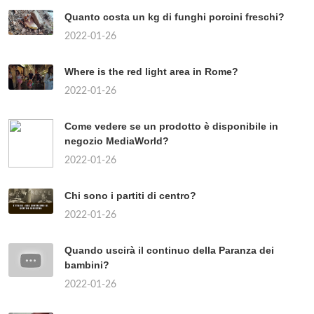
Quanto costa un kg di funghi porcini freschi?
2022-01-26
Where is the red light area in Rome?
2022-01-26
Come vedere se un prodotto è disponibile in
negozio MediaWorld?
2022-01-26
Chi sono i partiti di centro?
2022-01-26
Quando uscirà il continuo della Paranza dei
bambini?
2022-01-26