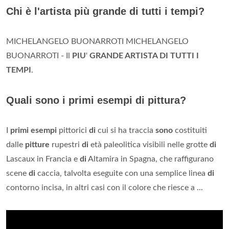
Chi è l'artista più grande di tutti i tempi?
MICHELANGELO BUONARROTI MICHELANGELO
BUONARROTI - Il
PIU
'
GRANDE ARTISTA DI TUTTI I
TEMPI
.
Quali sono i primi esempi di pittura?
I
primi esempi
pittorici
di
cui si ha traccia
sono
costituiti
dalle
pitture
rupestri
di
età paleolitica visibili nelle grotte
di
Lascaux in Francia e
di
Altamira in Spagna, che raffigurano
scene
di
caccia, talvolta eseguite con una semplice linea
di
contorno incisa, in altri casi con il colore che riesce a ...