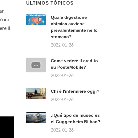
ÚLTIMOS TÓPICOS
han
Quale digestione
n'ora
chimica avviene
re il
prevalentemente nello
stomaco?
2022-01-26
Come vedere il credito
su PosteMobile?
2022-01-26
Chi è l'infermiere oggi?
2022-01-26
¿Qué tipo de museo es
el Guggenheim Bilbao?
2022-01-26