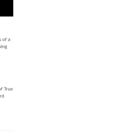
 of a
ing
of True
ird