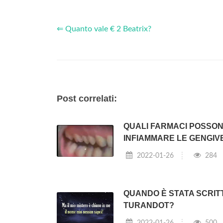
⇐ Quanto vale € 2 Beatrix?
Post correlati:
QUALI FARMACI POSSO
INFIAMMARE LE GENGIV
2022-01-26
284
QUANDO È STATA SCRIT
TURANDOT?
2022-01-26
500