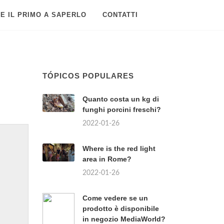
E IL PRIMO A SAPERLO
CONTATTI
TÓPICOS POPULARES
Quanto costa un kg di
funghi porcini freschi?
2022-01-26
Where is the red light
area in Rome?
2022-01-26
Come vedere se un
prodotto è disponibile
in negozio MediaWorld?