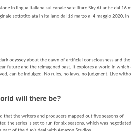
isione in lingua italiana sul canale satellitare Sky Atlantic dal 16 
ginale sottotitolata in italiano dal 16 marzo al 4 maggio 2020, in
 dark odyssey about the dawn of artificial consciousness and the
 near future and the reimagined past, it explores a world in which
ed, can be indulged. No rules, no laws, no judgment. Live with
ld will there be?
d that the writers and producers mapped out five seasons of
r, the series is set to run for six seasons, which was negotiated
s part of the duo's deal with Amazon Studios.