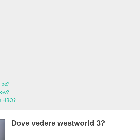
 be?
how?
on HBO?
Dove vedere westworld 3?