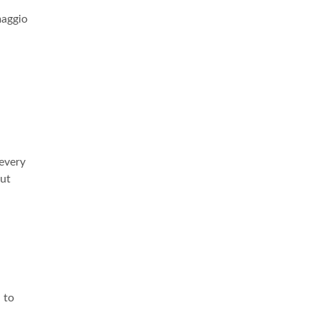
maggio
 every
out
 to