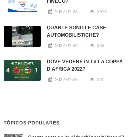
FINECO?
2022-01-26
5616
QUANTE SONO LE CASE
AUTOMOBILISTICHE?
2022-01-26
333
DOVE VEDERE IN TV LA COPPA
D'AFRICA 2022?
2022-01-26
231
TÓPICOS POPULARES
Quanto costa un kg di funghi porcini freschi?