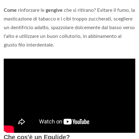
Come
rinforzare le
gengive
che si ritirano? Evitare il fumo, la
masticazione di tabacco e i cibi troppo zuccherati, scegliere
un dentifricio adatto, spazzolare dolcemente dal basso verso
l'alto e utilizzare un buon collutorio, in abbinamento al
giusto filo interdentale.
Che cos'è un Epulide?