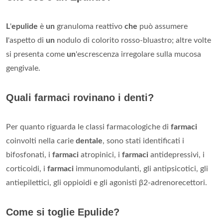
L
'
epulide
è
un
granuloma reattivo
che
può assumere
l
'aspetto di
un
nodulo di colorito rosso-bluastro; altre volte
si presenta come
un
'escrescenza irregolare sulla mucosa
gengivale.
Quali farmaci rovinano i denti?
Per quanto riguarda le classi farmacologiche di
farmaci
coinvolti nella carie
dentale
, sono stati identificati i
bifosfonati, i
farmaci
atropinici, i
farmaci
antidepressivi, i
corticoidi, i
farmaci
immunomodulanti, gli antipsicotici, gli
antiepilettici, gli oppioidi e gli agonisti β2-adrenorecettori.
Come si toglie Epulide?