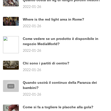
2022-01-26
Where is the red light area in Rome?
2022-01-26
Come vedere se un prodotto è disponibile in
negozio MediaWorld?
2022-01-26
Chi sono i partiti di centro?
2022-01-26
Quando uscirà il continuo della Paranza dei
bambini?
2022-01-26
Come si fa a togliere le placche alla gola?