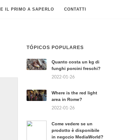
E IL PRIMO A SAPERLO
CONTATTI
TÓPICOS POPULARES
Quanto costa un kg di
funghi porcini freschi?
2022-01-26
Where is the red light
area in Rome?
2022-01-26
Come vedere se un
prodotto è disponibile
in negozio MediaWorld?