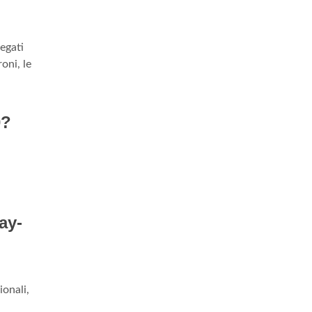
legati
oni, le
0?
ay-
ionali,