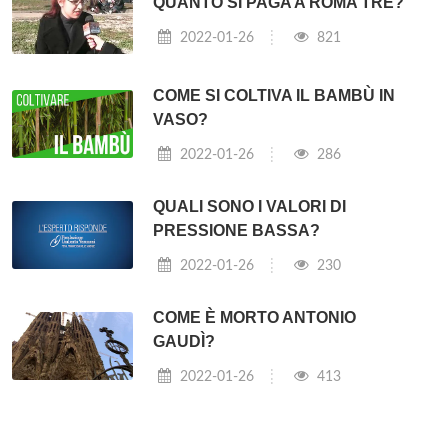
QUANTO SI PAGA A ROMA TRE?
2022-01-26
821
COME SI COLTIVA IL BAMBÙ IN
VASO?
2022-01-26
286
QUALI SONO I VALORI DI
PRESSIONE BASSA?
2022-01-26
230
COME È MORTO ANTONIO
GAUDÌ?
2022-01-26
413