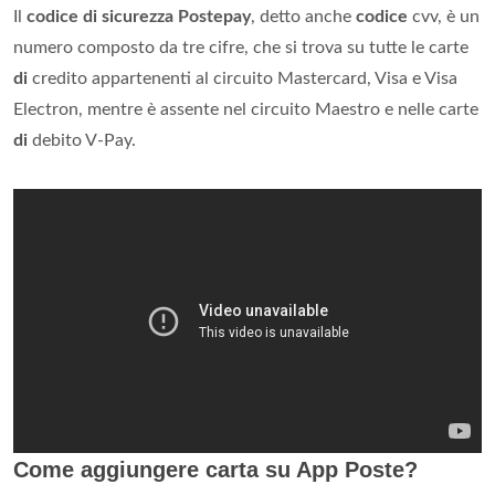
Il
codice di sicurezza Postepay
, detto anche
codice
cvv, è un
numero composto da tre cifre, che si trova su tutte le carte
di
credito appartenenti al circuito Mastercard, Visa e Visa
Electron, mentre è assente nel circuito Maestro e nelle carte
di
debito V-Pay.
Come aggiungere carta su App Poste?