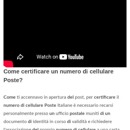
Come certificare un numero di cellulare
Poste?
Come
ti accennavo in apertura
del
post, per
certificare
il
numero di cellulare Poste
Italiane è necessario recarsi
personalmente presso
un
ufficio
postale
muniti
di un
documento
di
identità in corso
di
validità e richiedere
l'associazione
del
proprio
numero di cellulare
a una carta