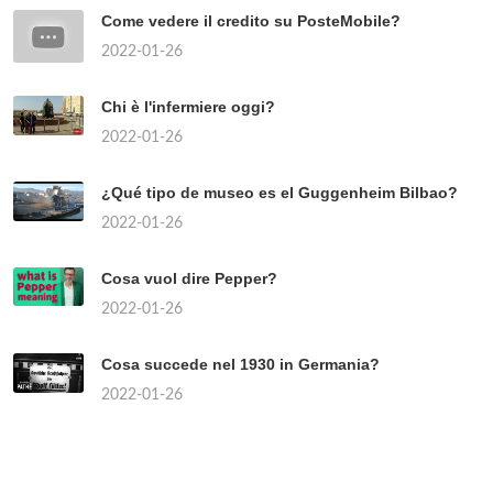
Come vedere il credito su PosteMobile?
2022-01-26
Chi è l'infermiere oggi?
2022-01-26
¿Qué tipo de museo es el Guggenheim Bilbao?
2022-01-26
Cosa vuol dire Pepper?
2022-01-26
Cosa succede nel 1930 in Germania?
2022-01-26