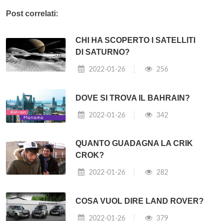
Post correlati:
CHI HA SCOPERTO I SATELLITI
DI SATURNO?
2022-01-26
256
DOVE SI TROVA IL BAHRAIN?
2022-01-26
342
QUANTO GUADAGNA LA CRIK
CROK?
2022-01-26
282
COSA VUOL DIRE LAND ROVER?
2022-01-26
379