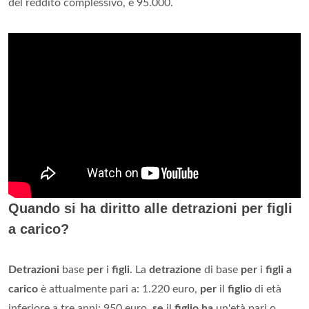
del reddito complessivo, e 95.000.
Quando si ha diritto alle detrazioni per figli
a carico?
Detrazioni
base
per
i
figli
. La
detrazione
di base
per
i
figli a
carico
è attualmente pari a: 1.220 euro,
per
il
figlio
di età
inferiore a tre anni; 950 euro,
se
il
figlio ha
un'età pari o