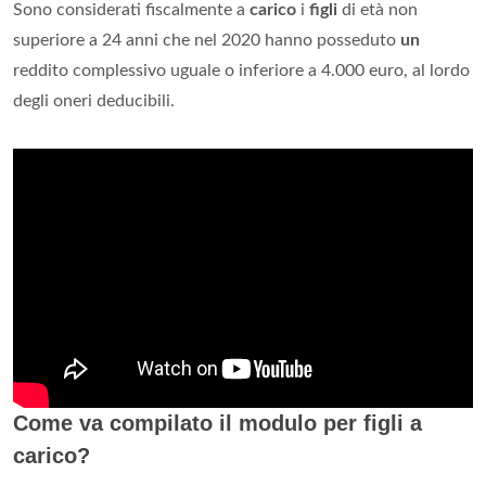
Sono considerati fiscalmente a
carico
i
figli
di età non
superiore a 24 anni che nel 2020 hanno posseduto
un
reddito complessivo uguale o inferiore a 4.000 euro, al lordo
degli oneri deducibili.
Come va compilato il modulo per figli a
carico?