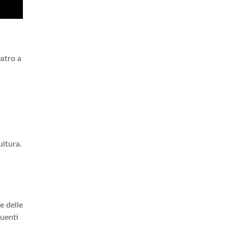
eatro a
ultura.
e delle
guenti