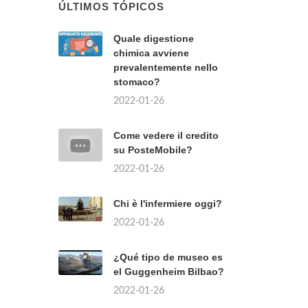
ÚLTIMOS TÓPICOS
Quale digestione
chimica avviene
prevalentemente nello
stomaco?
2022-01-26
Come vedere il credito
su PosteMobile?
2022-01-26
Chi è l'infermiere oggi?
2022-01-26
¿Qué tipo de museo es
el Guggenheim Bilbao?
2022-01-26