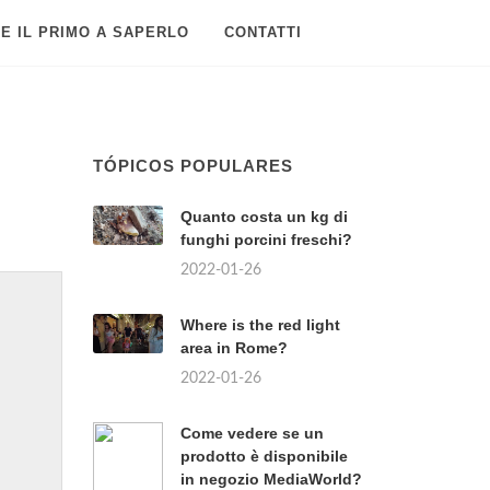
E IL PRIMO A SAPERLO
CONTATTI
TÓPICOS POPULARES
Quanto costa un kg di
funghi porcini freschi?
2022-01-26
Where is the red light
area in Rome?
2022-01-26
Come vedere se un
prodotto è disponibile
in negozio MediaWorld?