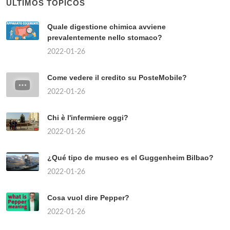
ÚLTIMOS TÓPICOS
Quale digestione chimica avviene
prevalentemente nello stomaco?
2022-01-26
Come vedere il credito su PosteMobile?
2022-01-26
Chi è l'infermiere oggi?
2022-01-26
¿Qué tipo de museo es el Guggenheim Bilbao?
2022-01-26
Cosa vuol dire Pepper?
2022-01-26