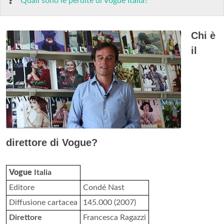
Quali sono le perdite di Vogue Italia?
Chi è
il
direttore di Vogue?
Vogue
Italia
Editore
Condé Nast
Diffusione cartacea
145.000 (2007)
Direttore
Francesca Ragazzi