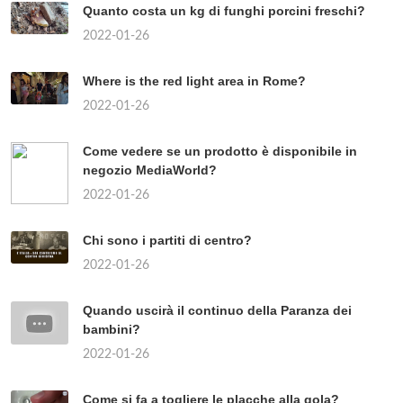
Quanto costa un kg di funghi porcini freschi?
2022-01-26
Where is the red light area in Rome?
2022-01-26
Come vedere se un prodotto è disponibile in
negozio MediaWorld?
2022-01-26
Chi sono i partiti di centro?
2022-01-26
Quando uscirà il continuo della Paranza dei
bambini?
2022-01-26
Come si fa a togliere le placche alla gola?