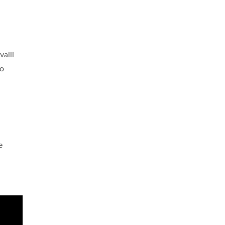
valli
no
e