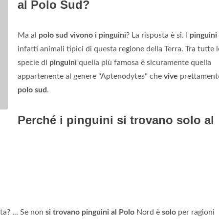
al Polo Sud?
Ma al
polo sud vivono i pinguini
? La risposta è si. I
pinguini
infatti animali tipici di questa regione della Terra. Tra tutte l
specie di
pinguini
quella più famosa è sicuramente quella
appartenente al genere "Aptenodytes" che
vive
prettamente
polo sud
.
Perché i pinguini si trovano solo al
ta? ... Se non
si trovano pinguini al Polo
Nord è
solo
per ragioni