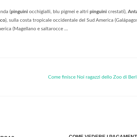
nda (
pinguini
occhigialli, blu pigmei e altri
pinguini
crestati),
Ant
ico
), sulla costa tropicale occidentale del Sud America (Galápago
rica (Magellano e saltarocce ...
Come finisce Noi ragazzi dello Zoo di Ber
COME VEDERE I PAGAMENT