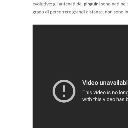
evolutive: gli antenati dei
pinguini
sono nati nell
grado di percorrere grandi distanze, non sono in