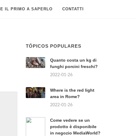
E IL PRIMO A SAPERLO
CONTATTI
TÓPICOS POPULARES
Quanto costa un kg di
funghi porcini freschi?
2022-01-26
Where is the red light
area in Rome?
2022-01-26
Come vedere se un
prodotto è disponibile
in negozio MediaWorld?