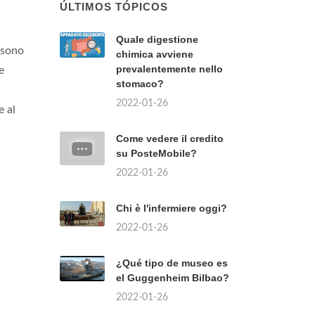
ÚLTIMOS TÓPICOS
Quale digestione
sono
chimica avviene
prevalentemente nello
e
stomaco?
2022-01-26
 al
Come vedere il credito
su PosteMobile?
2022-01-26
Chi è l'infermiere oggi?
2022-01-26
¿Qué tipo de museo es
el Guggenheim Bilbao?
2022-01-26