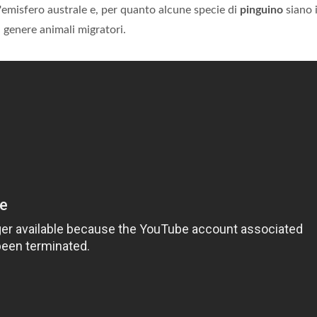
'emisfero australe e, per quanto alcune specie di
pinguino
siano 
 genere animali migratori.