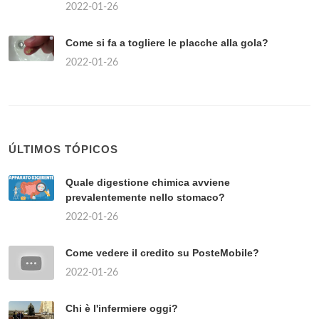
2022-01-26
Come si fa a togliere le placche alla gola?
2022-01-26
ÚLTIMOS TÓPICOS
Quale digestione chimica avviene
prevalentemente nello stomaco?
2022-01-26
Come vedere il credito su PosteMobile?
2022-01-26
Chi è l'infermiere oggi?