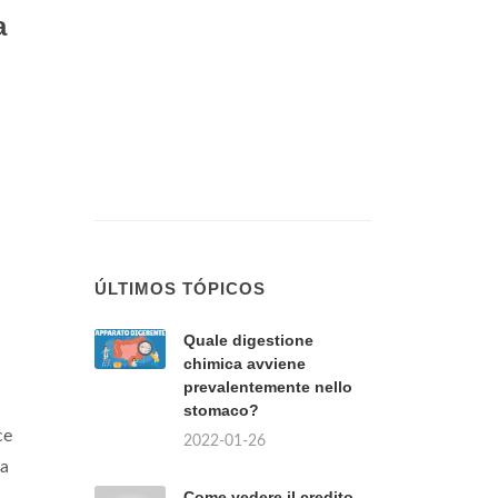
a
ÚLTIMOS TÓPICOS
Quale digestione
chimica avviene
prevalentemente nello
stomaco?
ce
2022-01-26
da
Come vedere il credito