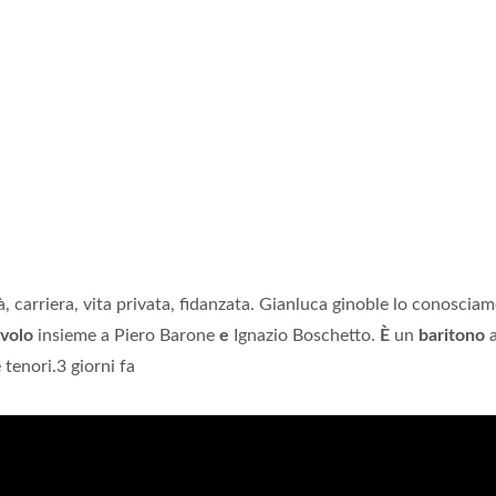
tà, carriera, vita privata, fidanzata. Gianluca ginoble lo conoscia
volo
insieme a Piero Barone
e
Ignazio Boschetto.
È
un
baritono
a
tenori.3 giorni fa