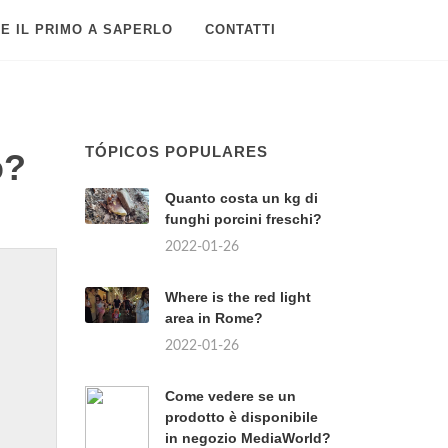
E IL PRIMO A SAPERLO
CONTATTI
TÓPICOS POPULARES
o?
Quanto costa un kg di
funghi porcini freschi?
2022-01-26
Where is the red light
area in Rome?
2022-01-26
Come vedere se un
prodotto è disponibile
in negozio MediaWorld?