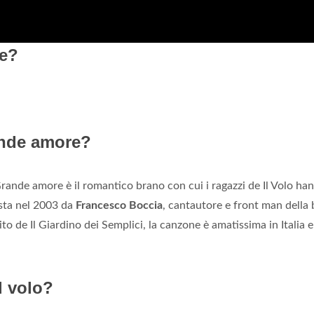
re?
ande amore?
nde amore è il romantico brano con cui i ragazzi de Il Volo ha
sta nel 2003 da
Francesco Boccia
, cantautore e front man della
 de Il Giardino dei Semplici, la canzone è amatissima in Italia e
l volo?