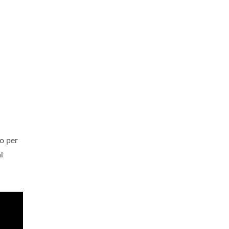
mo per
l