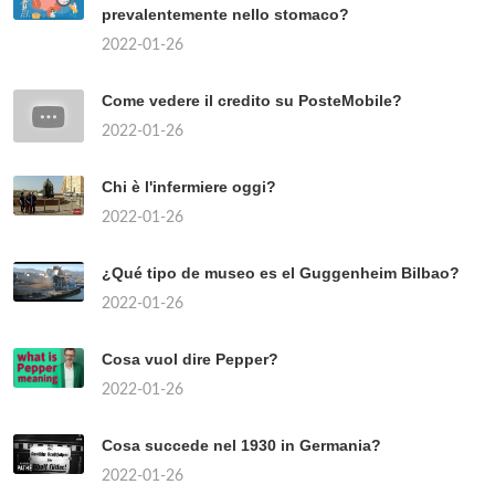
prevalentemente nello stomaco?
2022-01-26
Come vedere il credito su PosteMobile?
2022-01-26
Chi è l'infermiere oggi?
2022-01-26
¿Qué tipo de museo es el Guggenheim Bilbao?
2022-01-26
Cosa vuol dire Pepper?
2022-01-26
Cosa succede nel 1930 in Germania?
2022-01-26