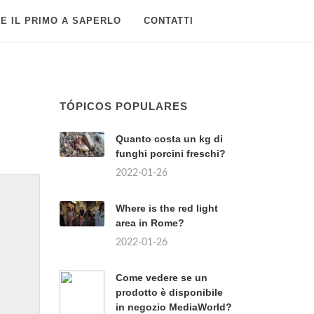
E IL PRIMO A SAPERLO
CONTATTI
TÓPICOS POPULARES
Quanto costa un kg di
funghi porcini freschi?
2022-01-26
Where is the red light
area in Rome?
2022-01-26
Come vedere se un
prodotto è disponibile
in negozio MediaWorld?