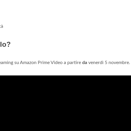
tà
rlo?
treaming su Amazon Prime Video a partire
da
venerdì 5 novembre.