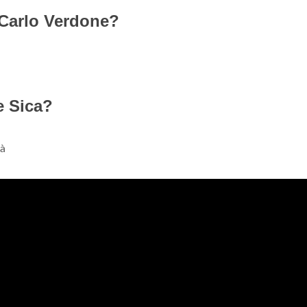
 Carlo Verdone?
e Sica?
tà