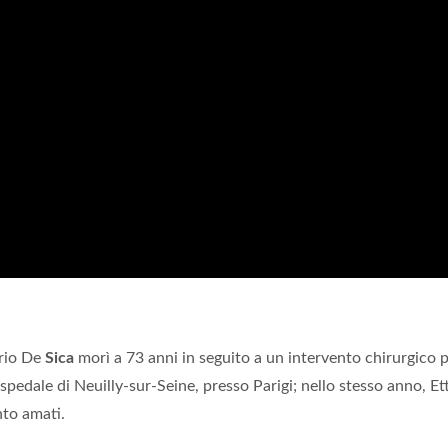
orio De
Sica
morì a 73 anni in seguito a un intervento chirurgico 
ospedale di Neuilly-sur-Seine, presso Parigi; nello stesso anno, Et
nto amati.