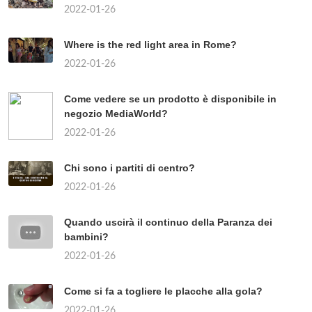
2022-01-26
Where is the red light area in Rome?
2022-01-26
Come vedere se un prodotto è disponibile in
negozio MediaWorld?
2022-01-26
Chi sono i partiti di centro?
2022-01-26
Quando uscirà il continuo della Paranza dei
bambini?
2022-01-26
Come si fa a togliere le placche alla gola?
2022-01-26