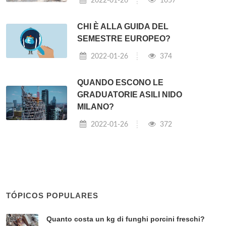
2022-01-26
1057
CHI È ALLA GUIDA DEL
SEMESTRE EUROPEO?
2022-01-26
374
QUANDO ESCONO LE
GRADUATORIE ASILI NIDO
MILANO?
2022-01-26
372
TÓPICOS POPULARES
Quanto costa un kg di funghi porcini freschi?